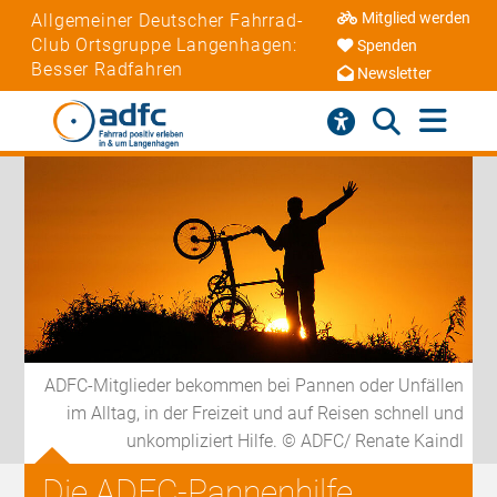
Mitglied werden
Allgemeiner Deutscher Fahrrad-
Club Ortsgruppe Langenhagen:
Spenden
Besser Radfahren
Newsletter
ADFC-Mitglieder bekommen bei Pannen oder Unfällen
im Alltag, in der Freizeit und auf Reisen schnell und
unkompliziert Hilfe. © ADFC/ Renate Kaindl
Die ADFC-Pannenhilfe