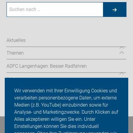
Aktuelles
Themen
ADFC Langenhagen: Besser Radfahren
Sei dabei
Wir verwenden mit Ihrer Einwilligung Cookies und
Presse
verarbeiten personenbezogene Daten, um externe
Medien (z.B. YouTube) einzubinden sowie für
Login
Analyse- und Marketingzwecke. Durch Klicken auf
Alles akzeptieren willigen Sie ein. Unter
Einstellungen können Sie dies individuell
Bleiben Sie in Kontakt