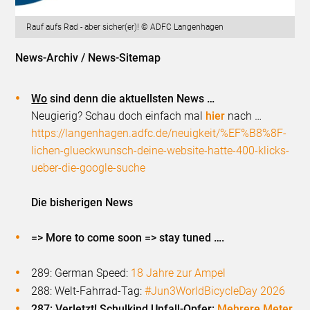
Rauf aufs Rad - aber sicher(er)! © ADFC Langenhagen
News-Archiv / News-Sitemap
Wo
sind denn die aktuellsten News …
Neugierig? Schau doch einfach mal
hier
nach …
https://langenhagen.adfc.de/neuigkeit/%EF%B8%8F-
lichen-glueckwunsch-deine-website-hatte-400-klicks-
ueber-die-google-suche
Die bisherigen News
=> More to come soon => stay tuned ….
289: German Speed:
18 Jahre zur Ampel
288: Welt-Fahrrad-Tag:
#Jun3WorldBicycleDay 2026
287: Verletzt! Schulkind Unfall-Opfer:
Mehrere Meter