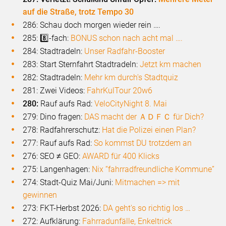
auf die Straße, trotz Tempo 30
286: Schau doch morgen wieder rein ….
285: 8️⃣-fach:
BONUS schon nach acht mal ….
284: Stadtradeln:
Unser Radfahr-Booster
283: Start Sternfahrt Stadtradeln:
Jetzt km machen
282: Stadtradeln:
Mehr km durch's Stadtquiz
281: Zwei Videos:
FahrKulTour 20w6
280:
Rauf aufs Rad:
VeloCityNight 8. Mai
279: Dino fragen:
DAS macht der
ＡＤＦＣ
für Dich?
278: Radfahrerschutz:
Hat die Polizei einen Plan?
277: Rauf aufs Rad:
So kommst DU trotzdem an
276: SEO ≠ GEO:
AWARD für 400 Klicks
275: Langenhagen:
Nix “fahrradfreundliche Kommune”
274: Stadt-Quiz Mai/Juni:
Mitmachen => mit
gewinnen
273: FKT-Herbst 2026:
DA geht's so richtig los …
272: Aufklärung:
Fahrradunfälle, Enkeltrick