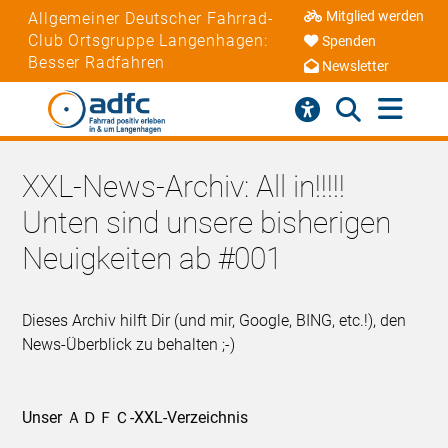
Mitglied werden
Allgemeiner Deutscher Fahrrad-
Club Ortsgruppe Langenhagen:
Spenden
Besser Radfahren
Newsletter
XXL-News-Archiv: All in!!!!!
Unten sind unsere bisherigen
Neuigkeiten ab #001
Dieses Archiv hilft Dir (und mir, Google, BING, etc.!), den
News-Überblick zu behalten ;-)
Unser ＡＤＦＣ-XXL-Verzeichnis