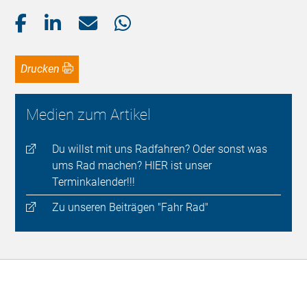
Drucken
Medien zum Artikel
Du willst mit uns Radfahren? Oder sonst was
ums Rad machen? HIER ist unser
Terminkalender!!!
Zu unseren Beiträgen "Fahr Rad"