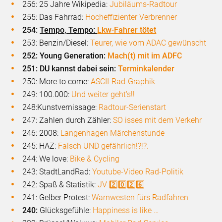
256: 25 Jahre Wikipedia:
Jubiläums-Radtour
255: Das Fahrrad:
Hocheffizienter Verbrenner
254:
Tempo, Tempo:
Lkw-Fahrer tötet
253: Benzin/Diesel:
Teurer, wie vom ADAC gewünscht
252: Young Generation:
Mach(t) mit im ADFC
251: DU kannst dabei sein:
Terminkalender
250: More to come:
ASCII-Rad-Graphik
249: 100.000:
Und weiter geht's!!
248:Kunstvernissage:
Radtour-Serienstart
247: Zahlen durch Zähler:
SO isses mit dem Verkehr
246: 2008:
Langenhagen Märchenstunde
245: HAZ:
Falsch UND gefährlich!?!?.
244: We love:
Bike & Cycling
243: StadtLandRad:
Youtube-Video Rad-Politik
242: Spaß & Statistik:
JV 2️⃣0️⃣2️⃣6️⃣
241: Gelber Protest:
Warnwesten fürs Radfahren
240:
Glücksgefühle:
Happiness is like …