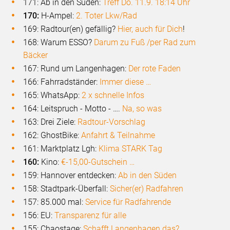
171: Ab in den Süden:
Treff Do. 11.9. 18:14 Uhr
170:
H-Ampel:
2. Toter Lkw/Rad
169: Radtour(en) gefällig?
Hier, auch für Dich
!
168: Warum ESSO?
Darum zu Fuß /per Rad zum
Bäcker
167: Rund um Langenhagen:
Der rote Faden
166: Fahrradständer:
Immer diese …
165: WhatsApp:
2 x schnelle Infos
164: Leitspruch - Motto - ….
Na, so was
163: Drei Ziele:
Radtour-Vorschlag
162: GhostBike:
Anfahrt & Teilnahme
161: Marktplatz Lgh:
Klima STARK Tag
160:
Kino:
€-15,00-Gutschein …
159: Hannover entdecken:
Ab in den Süden
158: Stadtpark-Überfall:
Sicher(er) Radfahren
157: 85.000 mal:
Service für Radfahrende
156: EU:
Transparenz für alle
155: Chaostage:
Schafft Langenhagen das?