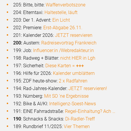
205: Bitte, bitte:
Waffenverbotszone
204: Elterntaxi:
Haltestelle, läuft
203: Der 1. Advent:
Ein Licht
202: Premiere:
Erst-Abgabe 26.11.
201: Kalender 2026:
JETZT reservieren
200:
Austern:
Radreisevortrag Frankreich
199: Job:
Influencer:in /Webredakteur:in
198: Radweg + Blätter:
nicht HIER in Lgh
197: Sicherheit:
Diese Karten =
+++
196: Hilfe für 2026:
Kalender umblättern
195: ZDF heute-show:
2 x Radfahren
194: Rad-Jahres-Kalender:
JETZT reservieren!
193: Nürnberg:
Mit SO 'ne Ergebnisse
192: Bike & AI/KI:
Intelligenz-Soest-News
191: EINE Fahrradstraße:
Regel-Einhaltung? Ach …
190
: Schnacks & Snacks:
Di-Radler-Treff
189: Rundbrief 11/2025:
Vier Themen