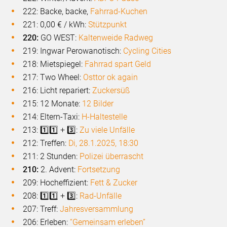
222: Backe, backe,
Fahrrad-Kuchen
221: 0,00 € / kWh:
Stützpunkt
220:
GO WEST:
Kaltenweide Radweg
219: Ingwar Perowanotisch:
Cycling Cities
218: Mietspiegel:
Fahrrad spart Geld
217: Two Wheel:
Osttor ok again
216: Licht repariert:
Zuckersüß
215: 12 Monate:
12 Bilder
214: Eltern-Taxi:
H-Haltestelle
213: 1️⃣1️⃣ + 3️⃣:
Zu viele Unfälle
212: Treffen:
Di, 28.1.2025, 18:30
211: 2 Stunden:
Polizei überrascht
210:
2. Advent:
Fortsetzung
209: Hocheffizient:
Fett & Zucker
208: 1️⃣1️⃣ + 3️⃣:
Rad-Unfälle
207: Treff:
Jahresversammlung
206: Erleben:
“Gemeinsam erleben”