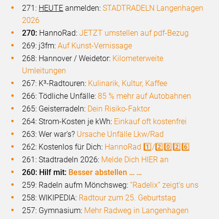
271:
HEUTE
anmelden:
STADTRADELN Langenhagen
2026
270:
HannoRad:
JETZT umstellen auf pdf-Bezug
269: j3fm:
Auf Kunst-Vernissage
268: Hannover / Weidetor:
Kilometerweite
Umleitungen
267: K³-Radtouren:
Kulinarik, Kultur, Kaffee
266: Tödliche Unfälle:
85 % mehr auf Autobahnen
265: Geisterradeln:
Dein Risiko-Faktor
264: Strom-Kosten je kWh:
Einkauf oft kostenfrei
263: Wer war's?
Ursache Unfälle Lkw/Rad
262: Kostenlos für Dich:
HannoRad 1️⃣/2️⃣0️⃣2️⃣6️⃣
261: Stadtradeln 2026:
Melde Dich HIER an
260: Hilf mit:
Besser abstellen … …
259: Radeln aufm Mönchsweg:
“Radelix” zeigt's uns
258: WIKIPEDIA:
Radtour zum 25. Geburtstag
257: Gymnasium:
Mehr Radweg in Langenhagen