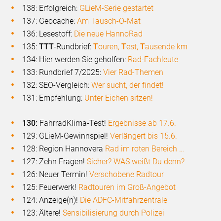
138: Erfolgreich:
GLieM-Serie gestartet
137: Geocache:
Am Tausch-O-Mat
136: Lesestoff:
Die neue HannoRad
135:
TTT
-Rundbrief:
T
ouren,
T
est,
T
ausende km
134: Hier werden Sie geholfen:
Rad-Fachleute
133: Rundbrief 7/2025:
Vier Rad-Themen
132: SEO-Vergleich:
Wer sucht, der findet!
131: Empfehlung:
Unter Eichen sitzen!
130:
FahrradKlima-Test!
Ergebnisse ab 17.6.
129: GLieM-Gewinnspiel!
Verlängert bis 15.6.
128: Region Hannovera
Rad im roten Bereich …
127: Zehn Fragen!
Sicher? WAS weißt Du denn?
126: Neuer Termin!
Verschobene Radtour
125: Feuerwerk!
Radtouren im Groß-Angebot
124: Anzeige(n)!
Die ADFC-Mitfahrzentrale
123: Ältere!
Sensibilisierung durch Polizei