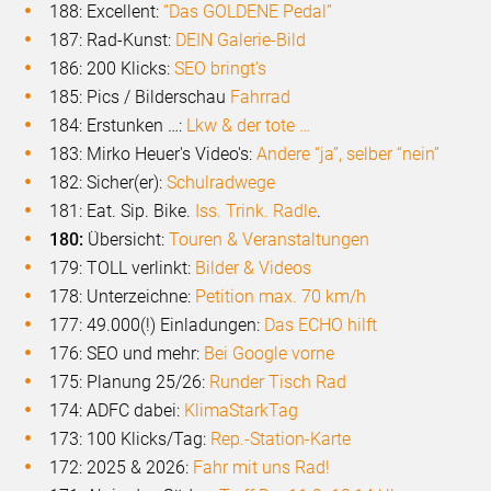
188: Excellent:
“Das GOLDENE Pedal”
187: Rad-Kunst:
DEIN Galerie-Bild
186: 200 Klicks:
SEO bringt's
185: Pics / Bilderschau
Fahrrad
184: Erstunken …:
Lkw & der tote …
183: Mirko Heuer's Video's:
Andere “ja”, selber “nein”
182: Sicher(er):
Schulradwege
181: Eat. Sip. Bike.
Iss. Trink. Radle
.
180:
Übersicht:
Touren & Veranstaltungen
179: TOLL verlinkt:
Bilder & Videos
178: Unterzeichne:
Petition max. 70 km/h
177: 49.000(!) Einladungen:
Das ECHO hilft
176: SEO und mehr:
Bei Google vorne
175: Planung 25/26:
Runder Tisch Rad
174: ADFC dabei:
KlimaStarkTag
173: 100 Klicks/Tag:
Rep.-Station-Karte
172: 2025 & 2026:
Fahr mit uns Rad!