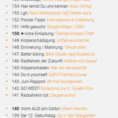
154: Hier lernst Du uns kennen:
Aber richtig!
153: Lgh:
Rad-Unfallzahlen ⅓(!) höher als ø
152: Polizei-Tipps:
Fahrradpass & Codierung
151: Hilfe gesucht:
Google Maps / OSM
150:
♥-liche Einladung:
Fahrrad-Kreativ-Treff
149: Körperschädigung:
Unfallverursacher
148: Erinnerung / Mahnung:
“Ghost bike”
147: Better biking:
Bike Citizen App kostenlos
146: Radfahren der Zukunft:
Arbeite mit daran!
145: Körperschäden:
Wer sie verursachte
144: Do-it-yourrself:
ADFC-Fahrrad-Kurse
143: Juni-Rapport:
49 mal bundesweit
142: GO WEST!
Einladung zur 2. GLieM-Tour
141: Radrahrerin tot:
Zeugenaufruf
140
: Vorm ALDI am Osttor:
Übern Haufen
139: Der 12. Geburtstag:
Ab in den Biergarten!