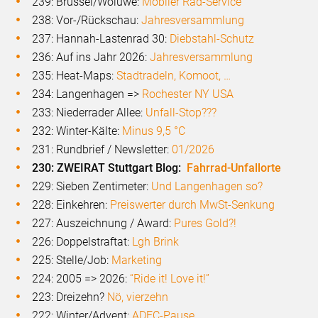
239: Brüssel/Woluwe:
Mobiler Rad-Service
238: Vor-/Rückschau:
Jahresversammlung
237: Hannah-Lastenrad 30:
Diebstahl-Schutz
236: Auf ins Jahr 2026:
Jahresversammlung
235: Heat-Maps:
Stadtradeln, Komoot, …
234: Langenhagen =>
Rochester NY USA
233: Niederrader Allee:
Unfall-Stop???
232: Winter-Kälte:
Minus 9,5 °C
231: Rundbrief / Newsletter:
01/2026
230: ZWEIRAT Stuttgart Blog:
Fahrrad-Unfallorte
229: Sieben Zentimeter:
Und Langenhagen so?
228: Einkehren:
Preiswerter durch MwSt-Senkung
227: Auszeichnung / Award:
Pures Gold?!
226: Doppelstraftat:
Lgh Brink
225: Stelle/Job:
Marketing
224: 2005 => 2026:
“Ride it! Love it!”
223: Dreizehn?
Nö, vierzehn
222: Winter/Advent:
ADFC-Pause