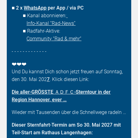
■
2 x
WhatsApp
per App / via PC
■ Kanal abonnieren:
Info-Kanal “Rad-News”
■ Radfahr-Aktive:
Community “Rad & mehr”
- - - - - - - - - - - - -
❤️❤️❤️
Und Du kannst Dich schon jetzt freuen auf Sonntag,
den 30. Mai 202
7
. Klick diesen Link:
Die aller-GRÖSSTE ＡＤＦＣ-Sterntour in der
Region Hannover, ever …
Wieder mit Tausenden über die Schnellwege radeln …
Dieser Sternfahrt-Termin am So 30. Mai 2027 mit
Teil-Start am Rathaus Langenhagen: