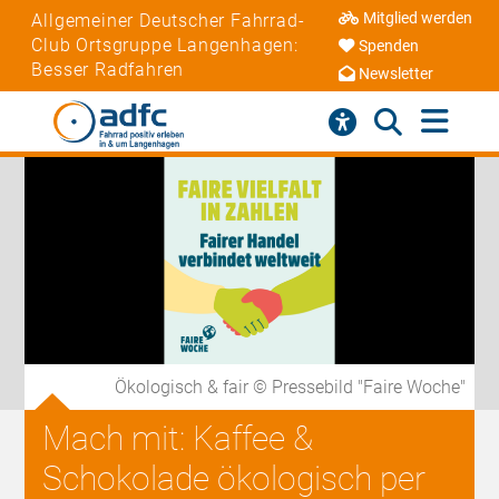
Mitglied werden
Allgemeiner Deutscher Fahrrad-
Club Ortsgruppe Langenhagen:
Spenden
Besser Radfahren
Newsletter
Ökologisch & fair © Pressebild "Faire Woche"
Mach mit: Kaffee &
Schokolade ökologisch per