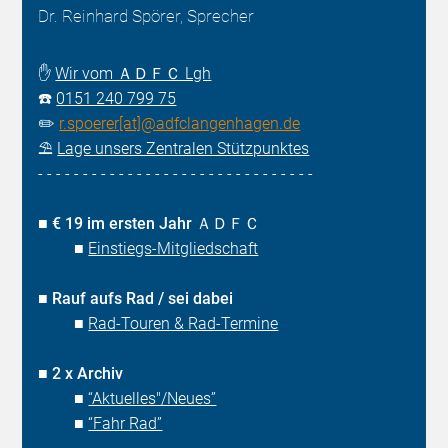
Dr. Reinhard Spörer, Sprecher
✋
Wir vom ＡＤＦＣ Lgh
☎️
0151 240 799 75
✏️
r.spoerer[at]@adfclangenhagen.de
⛱️
Lage unsers Zentralen Stützpunktes
- - - - - - - - - - - - - - - - - - - - - - - - - - - - - - -
■
€ 19 im ersten Jahr ＡＤＦＣ
■
Einstiegs-Mitgliedschaft
■
Rauf aufs Rad / sei dabei
■
Rad-Touren & Rad-Termine
■
2 x Archiv
■
“Aktuelles"/Neues”
■
“Fahr Rad”