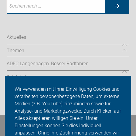
Aktuelles
Themen
ADFC Langenhagen: Besser Radfahren
Sei dabei
Wir verwenden mit Ihrer Einwilligung Cookies und
Presse
verarbeiten personenbezogene Daten, um externe
Medien (z.B. YouTube) einzubinden sowie für
Login
Analyse- und Marketingzwecke. Durch Klicken auf
Alles akzeptieren willigen Sie ein. Unter
Einstellungen können Sie dies individuell
Bleiben Sie in Kontakt
anpassen. Ohne Ihre Zustimmung verwenden wir