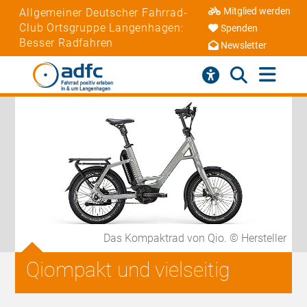
Mitglied werden
Allgemeiner Deutscher Fahrrad-
Club Ortsgruppe Langenhagen:
Spenden
Besser Radfahren
Newsletter
Das Kompaktrad von Qio. © Hersteller
Qiompakt und vielseitig