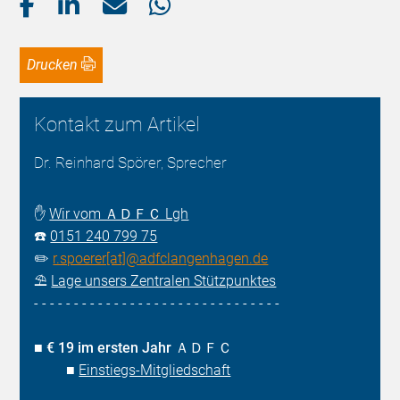
Drucken
Kontakt zum Artikel
Dr. Reinhard Spörer, Sprecher
✋
Wir vom ＡＤＦＣ Lgh
☎️
0151 240 799 75
✏️
r.spoerer[at]@adfclangenhagen.de
⛱️
Lage unsers Zentralen Stützpunktes
- - - - - - - - - - - - - - - - - - - - - - - - - - - - - - -
■
€ 19 im ersten Jahr ＡＤＦＣ
■
Einstiegs-Mitgliedschaft