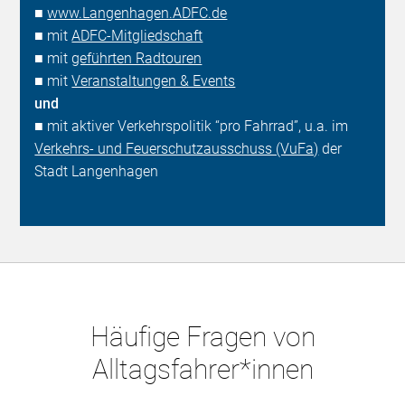
■
www.Langenhagen.ADFC.de
■ mit
ADFC-Mitgliedschaft
■ mit
geführten Radtouren
■ mit
Veranstaltungen & Events
und
■ mit aktiver Verkehrspolitik “pro Fahrrad”, u.a. im
Verkehrs- und Feuerschutzausschuss (VuFa)
der
Stadt Langenhagen
Häufige Fragen von
Alltagsfahrer*innen