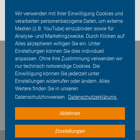
Sei dabei
Wir verwenden mit Ihrer Einwilligung Cookies und
Presse
verarbeiten personenbezogene Daten, um externe
Medien (z.B. YouTube) einzubinden sowie für
Login
Analyse- und Marketingzwecke. Durch Klicken auf
Alles akzeptieren willigen Sie ein. Unter
Einstellungen können Sie dies individuell
Bleiben Sie in Kontakt
anpassen. Ohne Ihre Zustimmung verwenden wir
nur technisch notwendige Cookies. Die
Einwilligung können Sie jederzeit unter
Einstellungen widerrufen oder ändern. Alles
Weitere finden Sie in unseren
Datenschutzhinweisen.
Datenschutzerklärung.
Ablehnen
Einstellungen