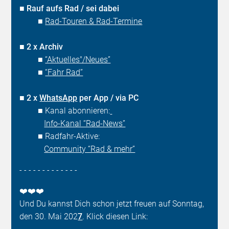
■
Rauf aufs Rad / sei dabei
■
Rad-Touren & Rad-Termine
■
2 x Archiv
■
“Aktuelles"/Neues”
■
“Fahr Rad”
■
2 x
WhatsApp
per App / via PC
■ Kanal abonnieren:
Info-Kanal “Rad-News”
■ Radfahr-Aktive:
Community “Rad & mehr”
- - - - - - - - - - - - -
❤️❤️❤️
Und Du kannst Dich schon jetzt freuen auf Sonntag,
den 30. Mai 202
7
. Klick diesen Link: