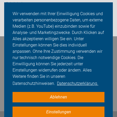
Sei dabei
Wir verwenden mit Ihrer Einwilligung Cookies und
Presse
verarbeiten personenbezogene Daten, um externe
Medien (z.B. YouTube) einzubinden sowie für
Login
Analyse- und Marketingzwecke. Durch Klicken auf
Alles akzeptieren willigen Sie ein. Unter
Einstellungen können Sie dies individuell
Bleiben Sie in Kontakt
anpassen. Ohne Ihre Zustimmung verwenden wir
nur technisch notwendige Cookies. Die
Einwilligung können Sie jederzeit unter
Einstellungen widerrufen oder ändern. Alles
Weitere finden Sie in unseren
Datenschutzhinweisen.
Datenschutzerklärung.
Ablehnen
Einstellungen