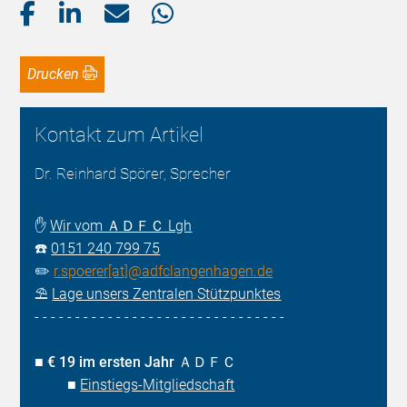
Drucken
Kontakt zum Artikel
Dr. Reinhard Spörer, Sprecher
✋
Wir vom ＡＤＦＣ Lgh
☎️
0151 240 799 75
✏️
r.spoerer[at]@adfclangenhagen.de
⛱️
Lage unsers Zentralen Stützpunktes
- - - - - - - - - - - - - - - - - - - - - - - - - - - - - - -
■
€ 19 im ersten Jahr ＡＤＦＣ
■
Einstiegs-Mitgliedschaft