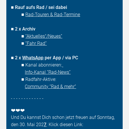
■
Rauf aufs Rad / sei dabei
■
Rad-Touren & Rad-Termine
■
2 x Archiv
■
“Aktuelles"/Neues”
■
“Fahr Rad”
■
2 x
WhatsApp
per App / via PC
■ Kanal abonnieren:
Info-Kanal “Rad-News”
■ Radfahr-Aktive:
Community “Rad & mehr”
- - - - - - - - - - - - -
❤️❤️❤️
Und Du kannst Dich schon jetzt freuen auf Sonntag,
den 30. Mai 202
7
. Klick diesen Link: