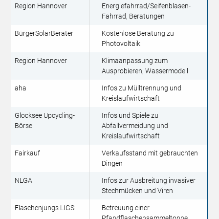
Region Hannover
Energiefahrrad/Seifenblasen-
Fahrrad, Beratungen
BürgerSolarBerater
Kostenlose Beratung zu
Photovoltaik
Region Hannover
Klimaanpassung zum
Ausprobieren, Wassermodell
aha
Infos zu Mülltrennung und
Kreislaufwirtschaft
Glocksee Upcycling-
Infos und Spiele zu
Börse
Abfallvermeidung und
Kreislaufwirtschaft
Fairkauf
Verkaufsstand mit gebrauchten
Dingen
NLGA
Infos zur Ausbreitung invasiver
Stechmücken und Viren
Flaschenjungs LIGS
Betreuung einer
Pfandflaschensammeltonne