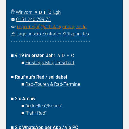
✋
Wir vom ＡＤＦＣ Lgh
☎️
0151 240 799 75
✏️
r.spoerer[at]@adfclangenhagen.de
⛱️
Lage unsers Zentralen Stützpunktes
- - - - - - - - - - - - - - - - - - - - - - - - - - - - - - -
■
€ 19 im ersten Jahr ＡＤＦＣ
■
Einstiegs-Mitgliedschaft
■
Rauf aufs Rad / sei dabei
■
Rad-Touren & Rad-Termine
■
2 x Archiv
■
“Aktuelles"/Neues”
■
“Fahr Rad”
■
2 x
WhatsApp
per App / via PC