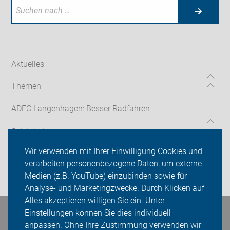
Aktuelles
Themen
ADFC Langenhagen: Besser Radfahren
Sei dabei
Wir verwenden mit Ihrer Einwilligung Cookies und
Presse
verarbeiten personenbezogene Daten, um externe
Medien (z.B. YouTube) einzubinden sowie für
Login
Analyse- und Marketingzwecke. Durch Klicken auf
Alles akzeptieren willigen Sie ein. Unter
Einstellungen können Sie dies individuell
Bleiben Sie in Kontakt
anpassen. Ohne Ihre Zustimmung verwenden wir