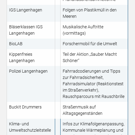
IGS Langenhagen
Folgen von Plastikmüll in den
Meeren
Bläserklassen IGS
Musikalische Auftritte
Langenhagen
(vormittags)
BioLAB
Forschermobil für die Umwelt
Kippenfreies
Teil der Aktion „Sauber Macht
Langenhagen
Schöner“
Polizei Langenhagen
Fahrradcodierungen und Tipps
zur Fahrradsicherheit,
Fahrradsimulator (Reaktionstest
im Straßenverkehr),
Rauschparcours mit Rauschbrille
BuckIt Drummers
Straßenmusik auf
Alltagsgegenständen
Klima- und
Infos zur Klimafolgenanpassung,
Umweltschutzleitstelle
Kommunale Wärmeplanung und