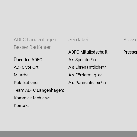
ADFC Langenhagen:
Sei dabei
Press
Besser Radfahren
ADFC-Mitgliedschaft
Presse
Über den ADFC
Als Spender*in
ADFC vor Ort
Als Ehrenamtliche*r
Mitarbeit
Als Fördermitglied
Publikationen
Als Pannenhelfer*in
Team ADFC Langenhagen:
Komm einfach dazu
Kontakt