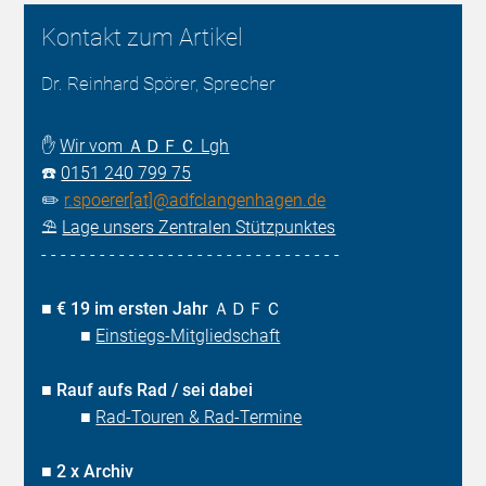
Kontakt zum Artikel
Dr. Reinhard Spörer, Sprecher
✋
Wir vom ＡＤＦＣ Lgh
☎️
0151 240 799 75
✏️
r.spoerer[at]@adfclangenhagen.de
⛱️
Lage unsers Zentralen Stützpunktes
- - - - - - - - - - - - - - - - - - - - - - - - - - - - - - -
■
€ 19 im ersten Jahr ＡＤＦＣ
■
Einstiegs-Mitgliedschaft
■
Rauf aufs Rad / sei dabei
■
Rad-Touren & Rad-Termine
■
2 x Archiv