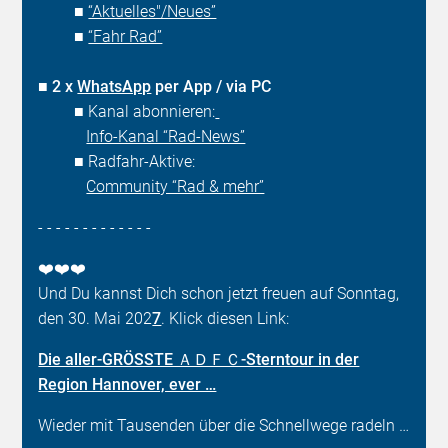
■
“Aktuelles"/Neues”
■
“Fahr Rad”
■
2 x
WhatsApp
per App / via PC
■ Kanal abonnieren:
Info-Kanal “Rad-News”
■ Radfahr-Aktive:
Community “Rad & mehr”
- - - - - - - - - - - - -
❤️❤️❤️
Und Du kannst Dich schon jetzt freuen auf Sonntag,
den 30. Mai 202
7
. Klick diesen Link:
Die aller-GRÖSSTE ＡＤＦＣ-Sterntour in der
Region Hannover, ever …
Wieder mit Tausenden über die Schnellwege radeln …