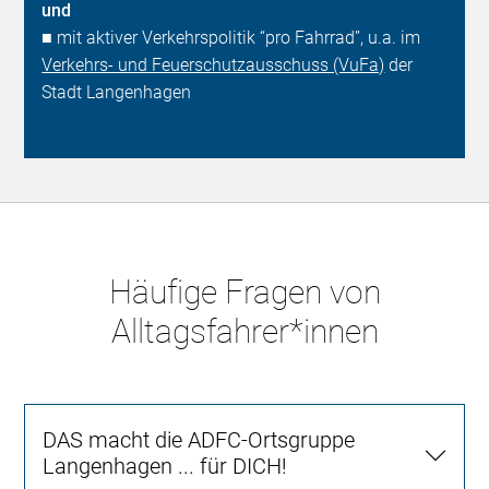
und
■ mit aktiver Verkehrspolitik “pro Fahrrad”, u.a. im
Verkehrs- und Feuerschutzausschuss (VuFa)
der
Stadt Langenhagen
Häufige Fragen von
Alltagsfahrer*innen
DAS macht die ADFC-Ortsgruppe
Langenhagen ... für DICH!