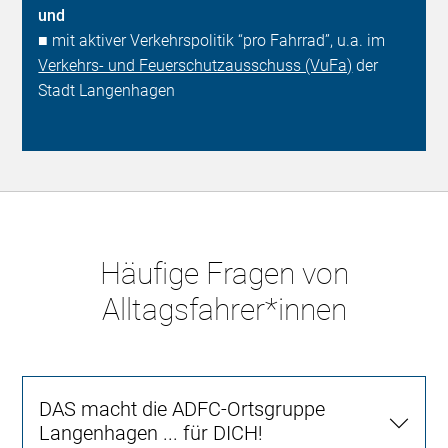
und
■ mit aktiver Verkehrspolitik “pro Fahrrad”, u.a. im
Verkehrs- und Feuerschutzausschuss (VuFa)
der
Stadt Langenhagen
Häufige Fragen von
Alltagsfahrer*innen
DAS macht die ADFC-Ortsgruppe
Langenhagen ... für DICH!