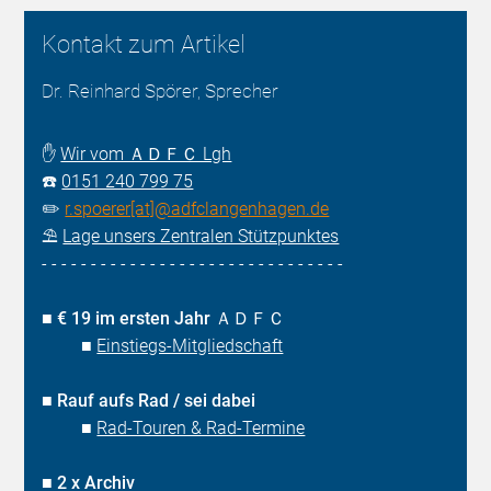
Kontakt zum Artikel
Dr. Reinhard Spörer, Sprecher
✋
Wir vom ＡＤＦＣ Lgh
☎️
0151 240 799 75
✏️
r.spoerer[at]@adfclangenhagen.de
⛱️
Lage unsers Zentralen Stützpunktes
- - - - - - - - - - - - - - - - - - - - - - - - - - - - - - -
■
€ 19 im ersten Jahr ＡＤＦＣ
■
Einstiegs-Mitgliedschaft
■
Rauf aufs Rad / sei dabei
■
Rad-Touren & Rad-Termine
■
2 x Archiv