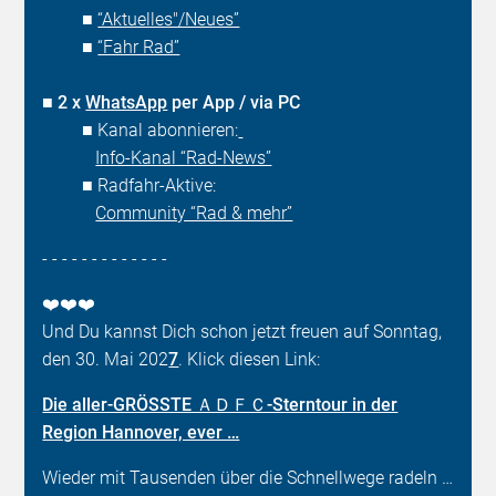
■
“Aktuelles"/Neues”
■
“Fahr Rad”
■
2 x
WhatsApp
per App / via PC
■ Kanal abonnieren:
Info-Kanal “Rad-News”
■ Radfahr-Aktive:
Community “Rad & mehr”
- - - - - - - - - - - - -
❤️❤️❤️
Und Du kannst Dich schon jetzt freuen auf Sonntag,
den 30. Mai 202
7
. Klick diesen Link:
Die aller-GRÖSSTE ＡＤＦＣ-Sterntour in der
Region Hannover, ever …
Wieder mit Tausenden über die Schnellwege radeln …