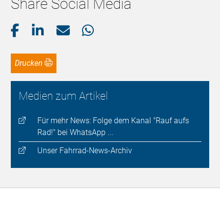
Share Social Media
Drucken
Medien zum Artikel
Für mehr News: Folge dem Kanal "Rauf aufs
Rad!" bei WhatsApp ...
Unser Fahrrad-News-Archiv