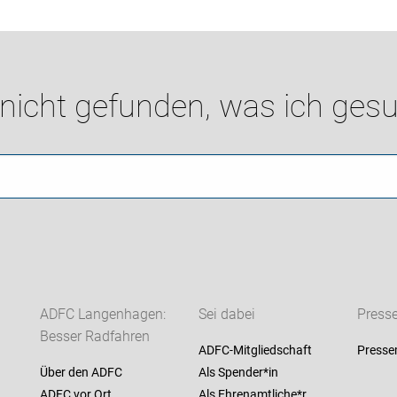
 nicht gefunden, was ich gesu
ADFC Langenhagen:
Sei dabei
Press
Besser Radfahren
ADFC-Mitgliedschaft
Presse
Über den ADFC
Als Spender*in
ADFC vor Ort
Als Ehrenamtliche*r