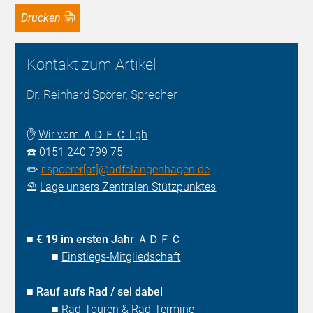
Drucken
Kontakt zum Artikel
Dr. Reinhard Spörer, Sprecher
✋
Wir vom ＡＤＦＣ Lgh
☎️
0151 240 799 75
✏️
r.spoerer[at]@adfclangenhagen.de
⛱️
Lage unsers Zentralen Stützpunktes
- - - - - - - - - - - - - - - - - - - - - - - - - - - - - - -
■
€ 19 im ersten Jahr ＡＤＦＣ
■
Einstiegs-Mitgliedschaft
■
Rauf aufs Rad / sei dabei
■
Rad-Touren & Rad-Termine