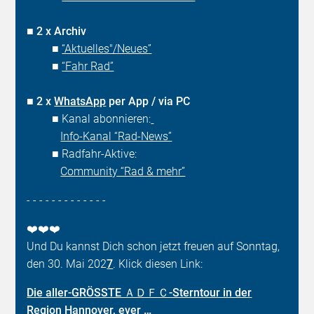
■
2 x Archiv
■
“Aktuelles"/Neues”
■
“Fahr Rad”
■
2 x
WhatsApp
per App / via PC
■ Kanal abonnieren:
Info-Kanal “Rad-News”
■ Radfahr-Aktive:
Community “Rad & mehr”
- - - - - - - - - - - - -
❤️❤️❤️
Und Du kannst Dich schon jetzt freuen auf Sonntag,
den 30. Mai 202
7
. Klick diesen Link:
Die aller-GRÖSSTE ＡＤＦＣ-Sterntour in der
Region Hannover, ever …