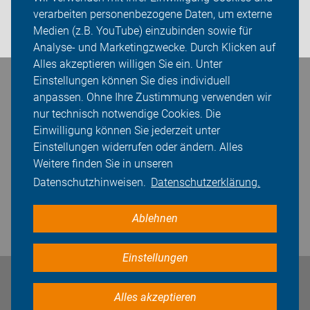
Presse
verarbeiten personenbezogene Daten, um externe
Medien (z.B. YouTube) einzubinden sowie für
Login
Analyse- und Marketingzwecke. Durch Klicken auf
Alles akzeptieren willigen Sie ein. Unter
Einstellungen können Sie dies individuell
Bleiben Sie in Kontakt
anpassen. Ohne Ihre Zustimmung verwenden wir
nur technisch notwendige Cookies. Die
Einwilligung können Sie jederzeit unter
Einstellungen widerrufen oder ändern. Alles
Weitere finden Sie in unseren
Datenschutzhinweisen.
Datenschutzerklärung.
Ablehnen
Einstellungen
Impressum
Datenschutz
Cookie-Einstellungen
Alles akzeptieren