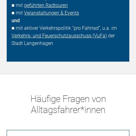
■ mit
geführten Radtouren
■ mit
Veranstaltungen & Events
und
■ mit aktiver Verkehrspolitik “pro Fahrrad”, u.a. im
Verkehrs- und Feuerschutzausschuss (VuFa)
der
Stadt Langenhagen
Häufige Fragen von
Alltagsfahrer*innen