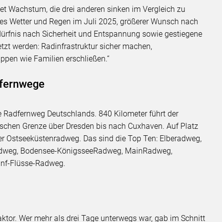
t Wachstum, die drei anderen sinken im Vergleich zu
ftes Wetter und Regen im Juli 2025, größerer Wunsch nach
edürfnis nach Sicherheit und Entspannung sowie gestiegene
etzt werden: Radinfrastruktur sicher machen,
ppen wie Familien erschließen.“
dfernwege
e Radfernweg Deutschlands. 840 Kilometer führt der
hischen Grenze über Dresden bis nach Cuxhaven. Auf Platz
er Ostseeküstenradweg. Das sind die Top Ten: Elberadweg,
adweg, Bodensee-KönigsseeRadweg, MainRadweg,
nf-Flüsse-Radweg.
aktor. Wer mehr als drei Tage unterwegs war, gab im Schnitt