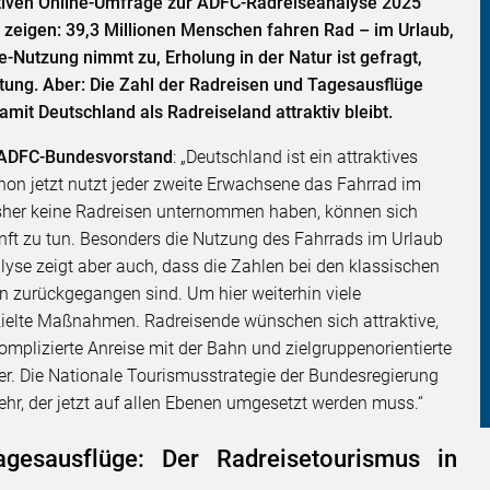
tiven Online-Umfrage zur ADFC-Radreiseanalyse 2025
 zeigen: 39,3 Millionen Menschen fahren Rad – im Urlaub,
ke-Nutzung nimmt zu, Erholung in der Natur ist gefragt,
tung. Aber: Die Zahl der Radreisen und Tagesausflüge
mit Deutschland als Radreiseland attraktiv bleibt.
m ADFC-Bundesvorstand
: „Deutschland ist ein attraktives
hon jetzt nutzt jeder zweite Erwachsene das Fahrrad im
 bisher keine Radreisen unternommen haben, können sich
unft zu tun. Besonders die Nutzung des Fahrrads im Urlaub
lyse zeigt aber auch, dass die Zahlen bei den klassischen
n zurückgegangen sind. Um hier weiterhin viele
ezielte Maßnahmen. Radreisende wünschen sich attraktive,
omplizierte Anreise mit der Bahn und zielgruppenorientierte
er. Die Nationale Tourismusstrategie der Bundesregierung
ehr, der jetzt auf allen Ebenen umgesetzt werden muss.“
agesausflüge: Der Radreisetourismus in