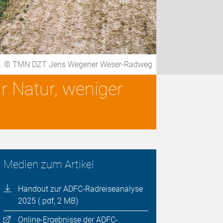
dweg. © TMN DZT Jens Wegener Weser-Radweg
 Natur, weniger
Medien zum Artikel
Handout zur ADFC-Radreiseanalyse
2025 (.pdf, 2 MB)
Online-Ergebnisse der ADFC-