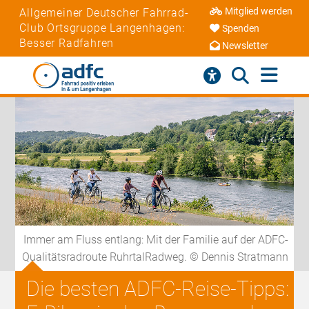
Mitglied werden
Allgemeiner Deutscher Fahrrad-
Club Ortsgruppe Langenhagen:
Spenden
Besser Radfahren
Newsletter
Immer am Fluss entlang: Mit der Familie auf der ADFC-
Qualitätsradroute RuhrtalRadweg. © Dennis Stratmann
Die besten ADFC-Reise-Tipps: