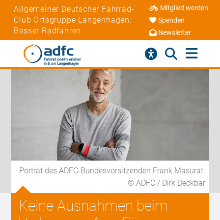
Mitglied werden
Allgemeiner Deutscher Fahrrad-
Club Ortsgruppe Langenhagen:
Spenden
Besser Radfahren
Newsletter
Porträt des ADFC-Bundesvorsitzenden Frank Masurat.
© ADFC / Dirk Deckbar
Keine Ausnahmen beim