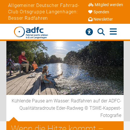
Mitglied werden
Allgemeiner Deutscher Fahrrad-
Club Ortsgruppe Langenhagen:
Spenden
Besser Radfahren
Newsletter
Kühlende Pause am Wasser: Radfahren auf der ADFC-
Qualitätsradroute Eder-Radweg © TSWE-Kappest-
Fotografie
Wenn die Hitze kommt –