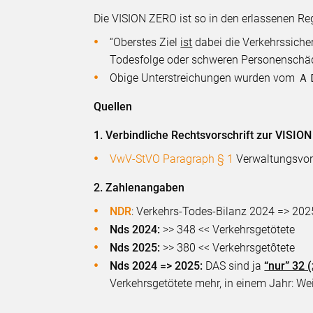
Die VISION ZERO ist so in den erlassenen Reg
“Oberstes Ziel
ist
dabei die Verkehrssicher
Todesfolge oder schweren Personensch
Obige Unterstreichungen wurden vom 
Quellen
1. Verbindliche Rechtsvorschrift zur VISIO
VwV-StVO Paragraph § 1
Verwaltungsvors
2. Zahlenangaben
NDR
: Verkehrs-Todes-Bilanz 2024 => 20
Nds 2024:
>> 348 << Verkehrsgetötete
Nds 2025:
>> 380 << Verkehrsgetôtete
Nds 2024 => 2025:
DAS sind ja
“nur” 32 
Verkehrsgetötete mehr, in einem Jahr: Weit