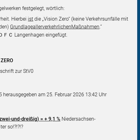
elwerken festgelegt, wörtlich:
heit. Hierbei
ist
die „Vision Zero“ (keine Verkehrsunfälle mit
äden)
Grundlage
aller
verkehrlichen
Maßnahmen
.”
ＡＤＦＣ Langenhagen eingefügt.
N ZERO
chrift zur StV0
25 herausgegeben am 25. Februar 2026 13:42 Uhr
(zwei-und-dreißig) = + 9,1 %
Niedersachsen-
er so!?!?!?