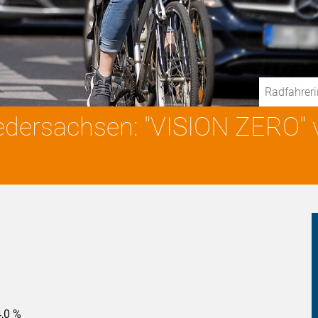
Radfahreri
iedersachsen: "VISION ZERO
4,0 %