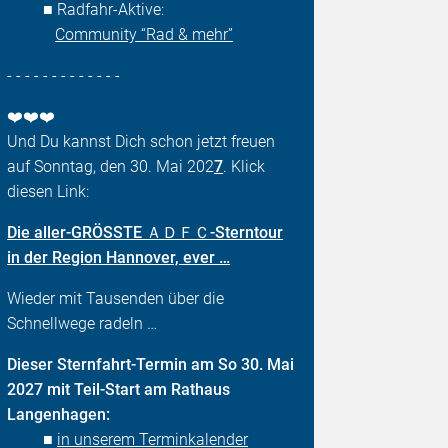
■ Radfahr-Aktive:
Community “Rad & mehr”
- - - - - - - - - - - - -
❤️❤️❤️
Und Du kannst Dich schon jetzt freuen
auf Sonntag, den 30. Mai 202
7
. Klick
diesen Link:
Die aller-GRÖSSTE ＡＤＦＣ-Sterntour
in der Region Hannover, ever …
Wieder mit Tausenden über die
Schnellwege radeln …
Dieser Sternfahrt-Termin am So 30. Mai
2027 mit Teil-Start am Rathaus
Langenhagen:
■
in unserem Terminkalender