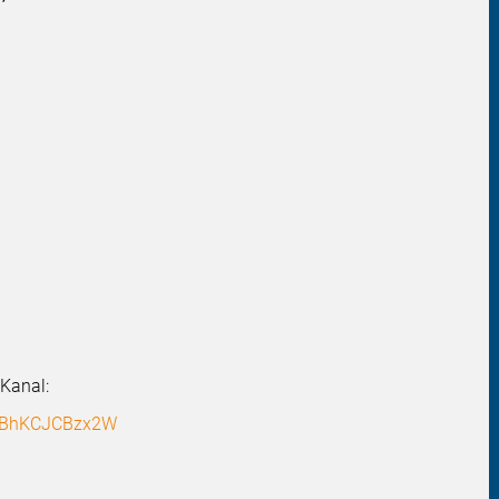
Kanal:
IBhKCJCBzx2W