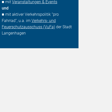
■ mit
Veranstaltungen & Events
und
■ mit aktiver Verkehrspolitik “pro
Fahrrad”, u.a. im
Verkehrs- und
Feuerschutzausschuss (VuFa)
der Stadt
Langenhagen