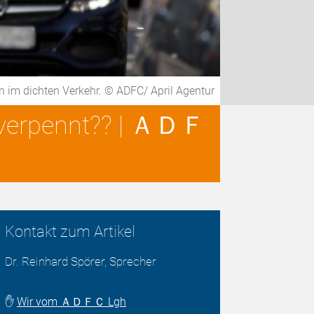
n im dichten Verkehr. © ADFC/ April Agentur
" verpennt?? | ＡＤＦ
Kontakt zum Artikel
Dr. Reinhard Spörer, Sprecher
✋
Wir vom ＡＤＦＣ Lgh