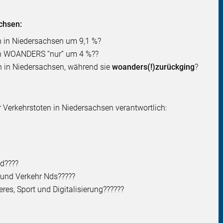
chsen:
n in Niedersachsen um 9,1 %?
en WOANDERS “nur” um 4 %??
n in Niedersachsen, während sie
woanders(!)
zurückging
?
r Verkehrstoten in Niedersachsen verantwortlich:
nd????
n und Verkehr Nds?????
res, Sport und Digitalisierung??????