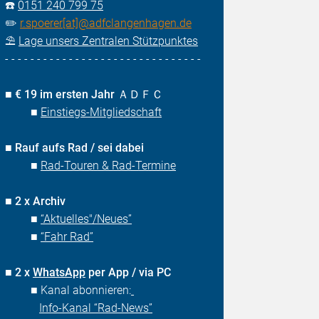
☎️
0151 240 799 75
✏️
r.spoerer[at]@adfclangenhagen.de
⛱️
Lage unsers Zentralen Stützpunktes
- - - - - - - - - - - - - - - - - - - - - - - - - - - - - - -
■
€ 19 im ersten Jahr ＡＤＦＣ
■
Einstiegs-Mitgliedschaft
■
Rauf aufs Rad / sei dabei
■
Rad-Touren & Rad-Termine
■
2 x Archiv
■
“Aktuelles"/Neues”
■
“Fahr Rad”
■
2 x
WhatsApp
per App / via PC
■ Kanal abonnieren:
Info-Kanal “Rad-News”