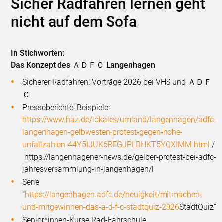
Sicher Radfahren lernen geht
nicht auf dem Sofa
In Stichworten:
Das Konzept des ＡＤＦＣ Langenhagen
Sicherer Radfahren: Vorträge 2026 bei VHS und ＡＤＦ
Ｃ
Presseberichte, Beispiele:
https://www.haz.de/lokales/umland/langenhagen/adfc-
langenhagen-gelbwesten-protest-gegen-hohe-
unfallzahlen-44Y5IJUK6RFGJPLBHKT5YQXIMM.html
/
https://langenhagener-news.de/gelber-protest-bei-adfc-
jahresversammlung-in-langenhagen/l
Serie
“
https://langenhagen.adfc.de/neuigkeit/mitmachen-
und-mitgewinnen-das-a-d-f-c-stadtquiz-2026
StadtQuiz”
Senior*innen-Kurse Rad-Fahrschule