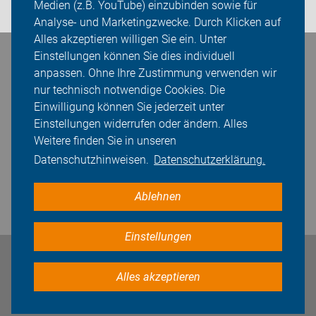
Medien (z.B. YouTube) einzubinden sowie für
Login
Analyse- und Marketingzwecke. Durch Klicken auf
Alles akzeptieren willigen Sie ein. Unter
Einstellungen können Sie dies individuell
Bleiben Sie in Kontakt
anpassen. Ohne Ihre Zustimmung verwenden wir
nur technisch notwendige Cookies. Die
Einwilligung können Sie jederzeit unter
Einstellungen widerrufen oder ändern. Alles
Weitere finden Sie in unseren
Datenschutzhinweisen.
Datenschutzerklärung.
Ablehnen
Einstellungen
Impressum
Datenschutz
Cookie-Einstellungen
Alles akzeptieren