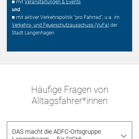
■ mit
Veranstaltungen & Events
und
■ mit aktiver Verkehrspolitik “pro Fahrrad”, u.a. im
Verkehrs- und Feuerschutzausschuss (VuFa)
der
Stadt Langenhagen
Häufige Fragen von
Alltagsfahrer*innen
DAS macht die ADFC-Ortsgruppe