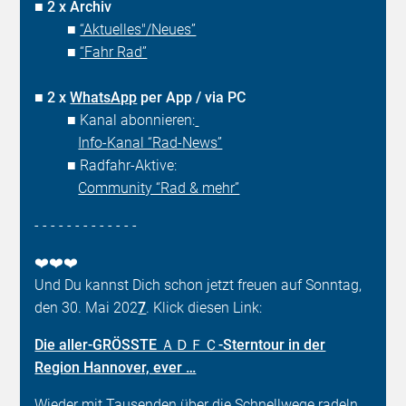
■
2 x Archiv
■
“Aktuelles"/Neues”
■
“Fahr Rad”
■
2 x
WhatsApp
per App / via PC
■ Kanal abonnieren:
Info-Kanal “Rad-News”
■ Radfahr-Aktive:
Community “Rad & mehr”
- - - - - - - - - - - - -
❤️❤️❤️
Und Du kannst Dich schon jetzt freuen auf Sonntag,
den 30. Mai 202
7
. Klick diesen Link:
Die aller-GRÖSSTE ＡＤＦＣ-Sterntour in der
Region Hannover, ever …
Wieder mit Tausenden über die Schnellwege radeln …