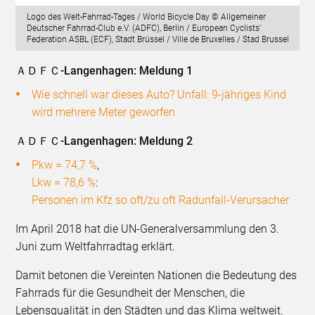
Logo des Welt-Fahrrad-Tages / World Bicycle Day © Allgemeiner
Deutscher Fahrrad-Club e.V. (ADFC), Berlin / European Cyclists’
Federation ASBL (ECF), Stadt Brüssel / Ville de Bruxelles / Stad Brussel
ＡＤＦＣ-Langenhagen: Meldung 1
Wie schnell war dieses Auto? Unfall: 9-jähriges Kind
wird mehrere Meter geworfen
ＡＤＦＣ-Langenhagen: Meldung 2
Pkw = 74,7 %
,
Lkw = 78,6 %
:
Personen im Kfz so oft/zu oft Radunfall-Verursacher
Im April 2018 hat die UN-Generalversammlung den 3.
Juni zum Weltfahrradtag erklärt.
Damit betonen die Vereinten Nationen die Bedeutung des
Fahrrads für die Gesundheit der Menschen, die
Lebensqualität in den Städten und das Klima weltweit.