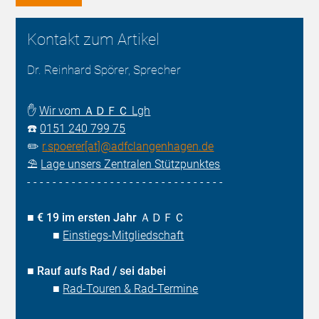
Kontakt zum Artikel
Dr. Reinhard Spörer, Sprecher
✋
Wir vom ＡＤＦＣ Lgh
☎️
0151 240 799 75
✏️
r.spoerer[at]@adfclangenhagen.de
⛱️
Lage unsers Zentralen Stützpunktes
- - - - - - - - - - - - - - - - - - - - - - - - - - - - - - -
■
€ 19 im ersten Jahr ＡＤＦＣ
■
Einstiegs-Mitgliedschaft
■
Rauf aufs Rad / sei dabei
■
Rad-Touren & Rad-Termine