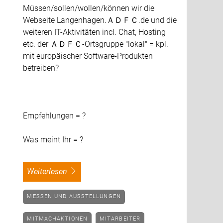
Müssen/sollen/wollen/können wir die
Webseite
Langenhagen.ＡＤＦＣ.de
und die
e
weiteren IT-Aktivitäten incl. Chat, Hosting
etc. der ＡＤＦＣ-Ortsgruppe "lokal" = kpl.
mit europäischer Software-Produkten
betreiben?
Empfehlungen = ?
Was meint Ihr = ?
weiterlesen
MESSEN UND AUSSTELLUNGEN
MITMACHAKTIONEN
MITARBEITER