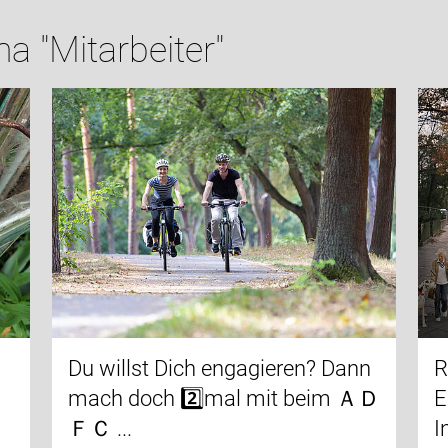
 "Mitarbeiter"
Du willst Dich engagieren? Dann
R
mach doch 2️⃣mal mit beim ＡＤ
E
ＦＣ ...
I