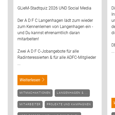
GLieM-Stadtquiz 2026 UND Social Media
Di
In
Der A D F C Langenhagen lädt zum wieder
u
zum Kennenlernen von Langenhagen ein -
d
und Du kannst ehrenamtlich daran
di
mitarbeiten!
DE
Zwei A D F C-Jobangebote für alle
...
Radinteressierten & für alle ADFC-Mitglieder
...
weiterlesen
MITMACHAKTIONEN
LANGENHAGEN & ...
MITARBEITER
PROJEKTE UND KAMPAGNEN