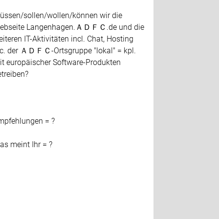
üssen/sollen/wollen/können wir die
ebseite
Langenhagen.ＡＤＦＣ.de
und die
iteren IT-Aktivitäten incl. Chat, Hosting
tc. der ＡＤＦＣ-Ortsgruppe "lokal" = kpl.
it europäischer Software-Produkten
treiben?
mpfehlungen = ?
s meint Ihr = ?