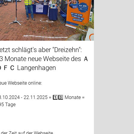
etzt schlägt's aber "Dreizehn":
3 Monate neue Webseite des Ａ
ＦＣ Langenhagen
eue Webseite online:
3.10.2024 - 22.11.2025 = 1️⃣3️⃣ Monate =
95 Tage
 der Zeit auf der Webseite