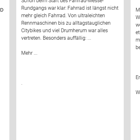
Schon beim Start des Fahrrad-Messe-
Rundgangs war klar: Fahrrad ist längst nicht
ＡＤ
M
mehr gleich Fahrrad. Von ultraleichten
W
Rennmaschinen bis zu alltagstauglichen
we
Citybikes und viel Drumherum war alles
e
vertreten. Besonders auffällig: ...
m
be
Mehr ...
E
.
Wa