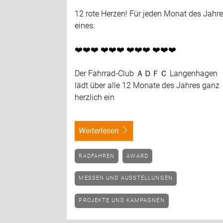
12 rote Herzen! Für jeden Monat des Jahr
eines:
❤️❤️❤️ ❤️❤️❤️ ❤️❤️❤️ ❤️❤️❤️
Der Fahrrad-Club ＡＤＦＣ Langenhagen
lädt über alle 12 Monate des Jahres ganz
herzlich ein
weiterlesen
RADFAHREN
AWARD
MESSEN UND AUSSTELLUNGEN
PROJEKTE UND KAMPAGNEN