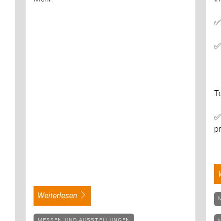
✅
✅
T
✅
pr
weiterlesen
MESSEN UND AUSSTELLUNGEN