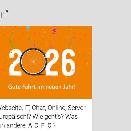
n"
ebseite, IT, Chat, Online, Server
uropäisch!? Wie geht's? Was
un andere ＡＤＦＣ?