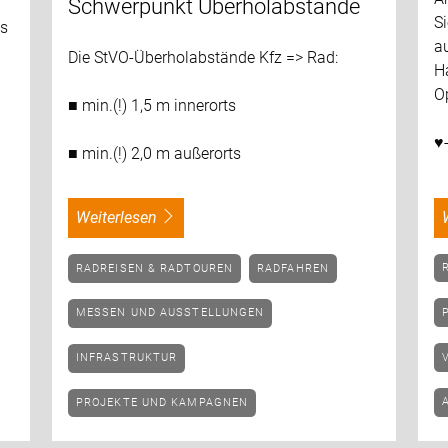
Schwerpunkt Überholabstände
S
es
a
Die StVO-Überholabstände Kfz => Rad:
H
Op
■ min.(!) 1,5 m innerorts
♥
■ min.(!) 2,0 m außerorts
weiterlesen
RADREISEN & RADTOUREN
RADFAHREN
MESSEN UND AUSSTELLUNGEN
INFRASTRUKTUR
PROJEKTE UND KAMPAGNEN