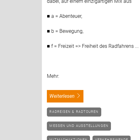
dabei, auf einem einzigartigen Mix aus
■ a = Abenteuer,
■ b = Bewegung,
■ f = Freizeit => Freiheit des Radfahrens ...
Mehr:
weiterlesen
RADREISEN & RADTOUREN
MESSEN UND AUSSTELLUNGEN
MITMACHAKTIONEN
VERKEHRSWENDE